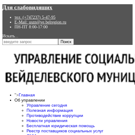
Для слабовидящих
тел. (+747237) 5-47-95
E-Mail: uszn@ve.belregion.ru
ПН-ПТ 8:00-17:00
Искать...
Поиск
Главная
">
Об управлении
Управление сегодня
Полезная информация
Противодействие коррупции
Новости управления
Бесплатная юридическая помощь
Реестр поставщиков социальных услуг