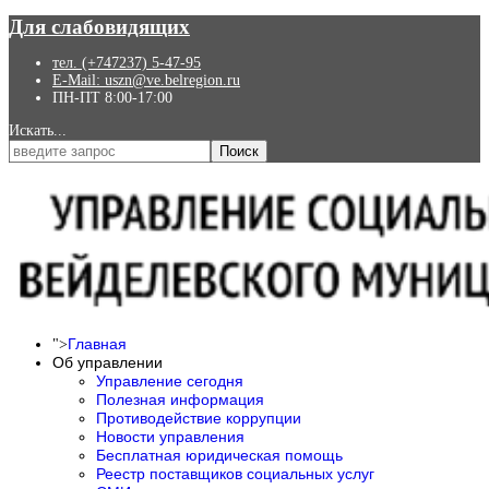
Для слабовидящих
тел. (+747237) 5-47-95
E-Mail: uszn@ve.belregion.ru
ПН-ПТ 8:00-17:00
Искать...
Поиск
Главная
">
Об управлении
Управление сегодня
Полезная информация
Противодействие коррупции
Новости управления
Бесплатная юридическая помощь
Реестр поставщиков социальных услуг