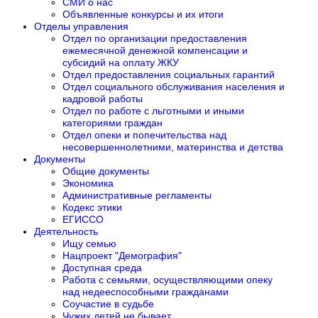
СМИ о нас
Объявленные конкурсы и их итоги
Отделы управления
Отдел по организации предоставления
ежемесячной денежной компенсации и
субсидий на оплату ЖКУ
Отдел предоставления социальных гарантий
Отдел социального обслуживания населения и
кадровой работы
Отдел по работе с льготными и иными
категориями граждан
Отдел опеки и попечительства над
несовершеннолетними, материнства и детства
Документы
Общие документы
Экономика
Административные регламенты
Кодекс этики
ЕГИССО
Деятельность
Ищу семью
Нацпроект "Демография"
Доступная среда
Работа с семьями, осуществляющими опеку
над недееспособными гражданами
Соучастие в судьбе
Чужих детей не бывает