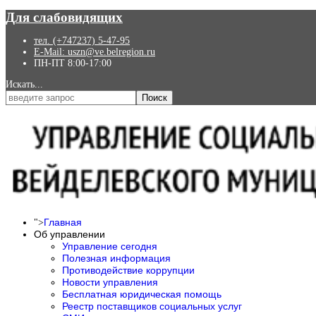
Для слабовидящих
тел. (+747237) 5-47-95
E-Mail: uszn@ve.belregion.ru
ПН-ПТ 8:00-17:00
Искать...
Поиск
Главная
">
Об управлении
Управление сегодня
Полезная информация
Противодействие коррупции
Новости управления
Бесплатная юридическая помощь
Реестр поставщиков социальных услуг