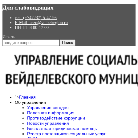
Для слабовидящих
тел. (+747237) 5-47-95
E-Mail: uszn@ve.belregion.ru
ПН-ПТ 8:00-17:00
Искать...
Поиск
Главная
">
Об управлении
Управление сегодня
Полезная информация
Противодействие коррупции
Новости управления
Бесплатная юридическая помощь
Реестр поставщиков социальных услуг