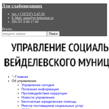
Для слабовидящих
тел. (+747237) 5-47-95
E-Mail: uszn@ve.belregion.ru
ПН-ПТ 8:00-17:00
Искать...
Поиск
Главная
">
Об управлении
Управление сегодня
Полезная информация
Противодействие коррупции
Новости управления
Бесплатная юридическая помощь
Реестр поставщиков социальных услуг