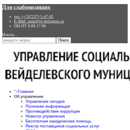
Для слабовидящих
тел. (+747237) 5-47-95
E-Mail: uszn@ve.belregion.ru
ПН-ПТ 8:00-17:00
Искать...
Поиск
Главная
">
Об управлении
Управление сегодня
Полезная информация
Противодействие коррупции
Новости управления
Бесплатная юридическая помощь
Реестр поставщиков социальных услуг