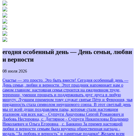
егодня особенный день — День семьи, любви
и верности
08 июля 2026
Счастье — это просто. Это быть вместе! Сегодня особенный день —
День семьи, любви и верности. Этот праздник напоминает нам о
самом главном: настоящая семья строится на ежедневном труде,
терпении, умении прощать и поддерживать друг друга в любую
минуту. Лучшим примером тому служат святые Пётр и Феврония, чья
преданность стала символом нерушимого союза. В этот светлый день
мы от всей души поздравляем пары, которые стали настоящим
эталоном для всех нас: - Супруги Анцуповы Сергей Романович и
Любовь Нестеровна, с. Дегтярное - Супруги Никипеловы Владимир
Николаевич и Ольга Егоровна , с. Банкино За пример настоящей
любви и верности семьям была вручена общественная награда -
медаль "За любовь и верность" и памятные подарки! Желаем всем