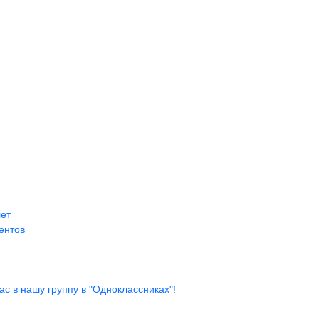
лет
ентов
с в нашу группу в "Одноклассниках"!