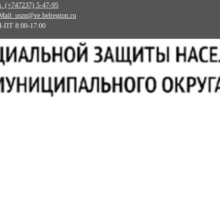
л. (+747237) 5-47-95
Mail: uszn@ve.belregion.ru
-ПТ 8:00-17:00