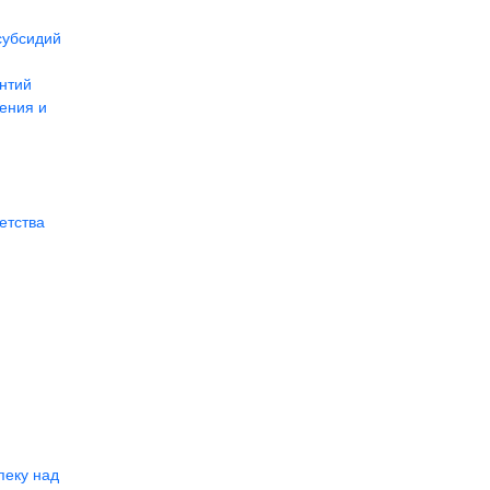
субсидий
нтий
ения и
етства
пеку над