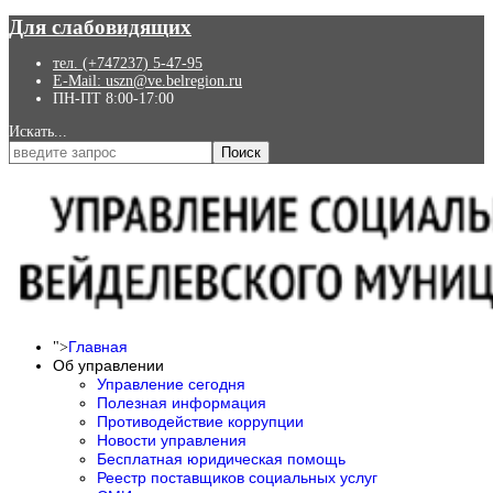
Для слабовидящих
тел. (+747237) 5-47-95
E-Mail: uszn@ve.belregion.ru
ПН-ПТ 8:00-17:00
Искать...
Поиск
Главная
">
Об управлении
Управление сегодня
Полезная информация
Противодействие коррупции
Новости управления
Бесплатная юридическая помощь
Реестр поставщиков социальных услуг