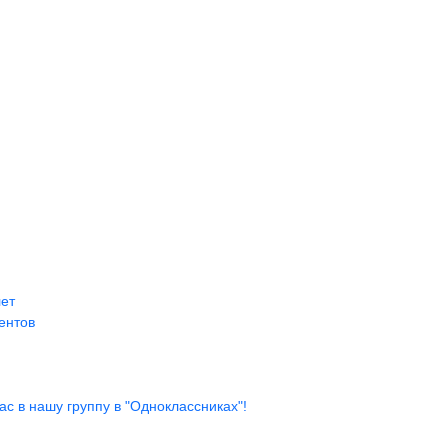
лет
ентов
с в нашу группу в "Одноклассниках"!