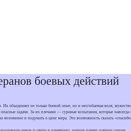
еранов боевых действий
. Их объединяет не только боевой опыт, но и несгибаемая воля, мужеств
опасные задачи. За их плечами — суровые испытания, которые навсегда о
на мгновение и подумать о цене мира. Это возможность сказать «спасиб
возложили венок и цветы к памятнику, почтив память павших героев.