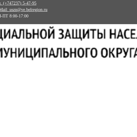
л. (+747237) 5-47-95
Mail: uszn@ve.belregion.ru
-ПТ 8:00-17:00