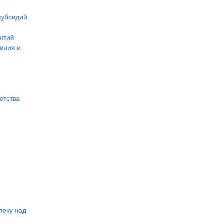
субсидий
нтий
ения и
етства
пеку над