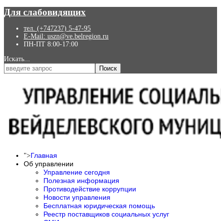
Для слабовидящих
тел. (+747237) 5-47-95
E-Mail: uszn@ve.belregion.ru
ПН-ПТ 8:00-17:00
Искать...
Поиск
Главная
">
Об управлении
Управление сегодня
Полезная информация
Противодействие коррупции
Новости управления
Бесплатная юридическая помощь
Реестр поставщиков социальных услуг